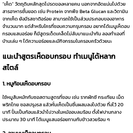
“เห็ด” วัตถุดิบหลักสุดโปรดของหลายคน นอกจากอัดแน่นไปด้วย
สารอาหารชั้นยอด เช่น Protein จากพืช Beta Glucan และวิตามิน
จากเห็ด ยังมีรสชาติอร่อย สามารถใช้เป็นส่วนประกอบของอาหาร
จำนวนมาก แต่สำหรับใครที่ชอบความกรุบกรอบ อยากได้เมนูเห็ดอบ
กรอบแสนอร่อย ก็มีสูตรเด็ดเคล็ดไม่ลับมาแนะนำกัน ลองทำเองที่
บ้านเล่น ๆ ได้ความอร่อยและมีกิจกรรมในครอบครัวด้วยนะ
แนะนำสูตรเห็ดอบกรอบ ทำเมนูได้หลาก
สไตล์
1. หมูก้อนเห็ดอบกรอบ
ใช้หมูสับหมักกับซอสตามสูตรที่ชอบ เช่น รากผักชี กระเทียม เม็ด
พริกไทย ซอสปรุงรส แล้วหั่นเห็ดเป็นชิ้นผสมลงไปด้วย ทิ้งไว้ 20
นาที ปั้นเป็นก้อนแล้วนำไปวางในหม้ออบลมร้อน ตั้งไฟปานกลาง
ประมาณ 30 นาที ได้เมนูแสนอร่อยทานกับข้าวสวยร้อน ๆ
2. ลาบหมูเห็ดอบกรอบ