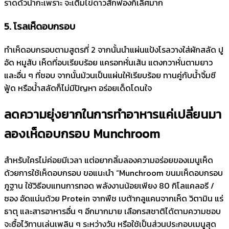
ราดด้วน้ำกะเพราะ จะเติมไข่ดาวสักฟองก็เลิศมาก
5. โรลเห็ดอบกรอบ
ทำเห็ดอบกรอบตามสูตรที่ 2 จากนั้นนำแผ่นแป้งโรลวางใส่ผักสลัด ปู
อัด หมูสับ เห็ดที่อบเรียบร้อย แครอทหั่นเส้น แตงกวาหั่นตามยาว
และอื่น ๆ ที่ชอบ จากนั้นม้วนเป็นแผ่นให้เรียบร้อย ทานคู่กับน้ำจิ้มซี
ฟู้ด หรือน้ำสลัดก็ไม่มีปัญหา อร่อยเด็ดโดนใจ
ลดความยุ่งยากในการทำอาหารแค่เปลี่ยนมา
ลองเห็ดอบกรอบ Munchroom
สำหรับใครไม่ค่อยมีเวลา แต่อยากลิ้มลองความอร่อยของเมนูเห็ด
ด้วยการใช้เห็ดอบกรอบ ขอแนะนำ “Munchroom ขนมเห็ดอบกรอบ
ภูฐาน ใช้วิธีอบแทนการทอด พลังงานน้อยเพียง 80 กิโลแคลอรี /
ซอง อัดแน่นด้วย Protein จากพืช เบต้ากลูแคนจากเห็ด วิตามิน แร่
ธาตุ และสารอาหารอื่น ๆ อีกมากมาย เลือกรสชาติได้ตามความชอบ
จะซื้อไว้ทานเล่นเพลิน ๆ ระหว่างวัน หรือใช้เป็นส่วนประกอบเมนูสุด