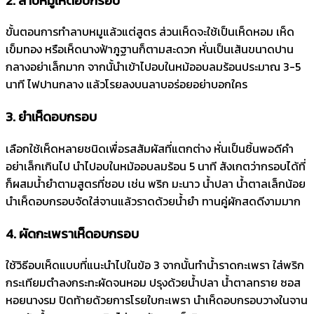
ขั้นตอนการทำลาบหมูแล้วแต่สูตร ส่วนเห็ดจะใช้เป็นเห็ดหอม เห็ด
เข็มทอง หรือเห็ดนางฟ้าภูฐานก็ตามสะดวก หั่นเป็นเส้นขนาดปาน
กลางอย่าเล็กมาก จากนั้นำเข้าไปอบในหม้ออบลมร้อนประมาณ 3-5
นาที ไฟปานกลาง แล้วโรยลงบนลาบอร่อยอย่าบอกใคร
3. ยำเห็ดอบกรอบ
เลือกใช้เห็ดหลายชนิดเพื่อรสสัมผัสที่แตกต่าง หั่นเป็นชิ้นพอดีคำ
อย่าเล็กเกินไป นำไปอบในหม้ออบลมร้อน 5 นาที สังเกตว่ากรอบได้ที่
ก็ผสมน้ำยำตามสูตรที่ชอบ เช่น พริก มะนาว น้ำปลา น้ำตาลเล็กน้อย
นำเห็ดอบกรอบจัดใส่จานแล้วราดด้วยน้ำยำ ทานคู่ผักสดดีงามมาก
4. ผัดกะเพราเห็ดอบกรอบ
ใช้วิธีอบเห็ดแบบที่แนะนำไปในข้อ 3 จากนั้นทำน้ำราดกะเพรา ใส่พริก
กระเทียมตำลงกระทะผัดจนหอม ปรุงด้วยน้ำปลา น้ำตาลทราย ซอส
หอยนางรม ปิดท้ายด้วยการโรยใบกะเพรา นำเห็ดอบกรอบวางในจาน