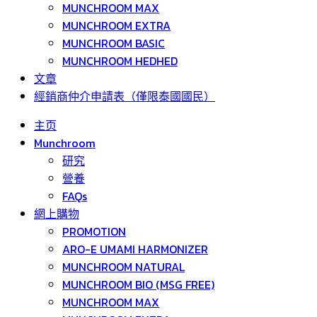
MUNCHROOM MAX
MUNCHROOM EXTRA
MUNCHROOM BASIC
MUNCHROOM HEDHED
文章
經銷商仲介申請表（僅限泰國國民）
主页
Munchroom
研究
營養
FAQs
網上購物
PROMOTION
ARO-E UMAMI HARMONIZER
MUNCHROOM NATURAL
MUNCHROOM BIO (MSG FREE)
MUNCHROOM MAX