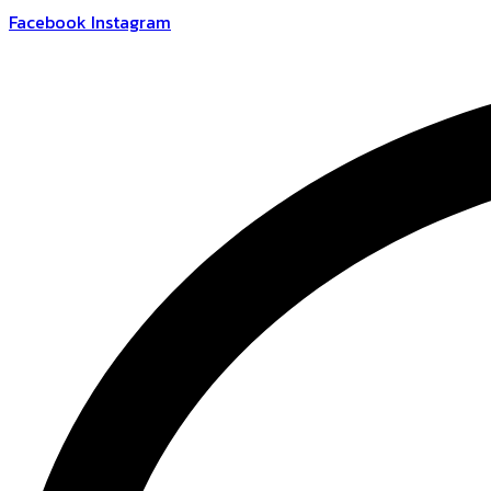
跳
Facebook
Instagram
到
内
容