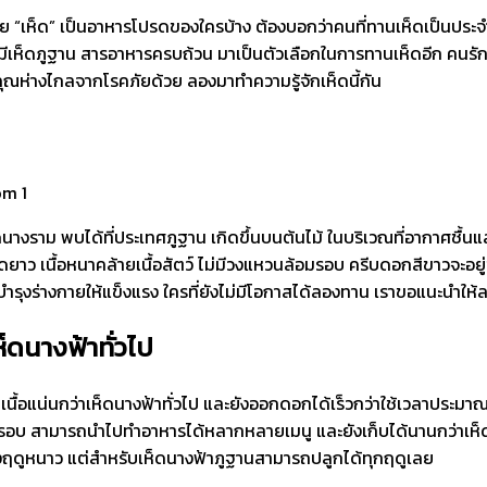
าย
“เห็ด” เป็นอาหารโปรดของใครบ้าง ต้องบอกว่าคนที่ทานเห็ดเป็นประจ
ี้ มีเห็ดภูฐาน สารอาหารครบถ้วน มาเป็นตัวเลือกในการทานเห็ดอีก คนร
ยคุณห่างไกลจากโรคภัยด้วย ลองมาทำความรู้จักเห็ดนี้กัน
ราม พบได้ที่ประเทศภูฐาน เกิดขึ้นบนต้นไม้ ในบริเวณที่อากาศชื้นและเ
ยาว เนื้อหนาคล้ายเนื้อสัตว์ ไม่มีวงแหวนล้อมรอบ ครีบดอกสีขาวจะอยู่
ุงร่างกายให้แข็งแรง ใครที่ยังไม่มีโอกาสได้ลองทาน เราขอแนะนำให้
็ดนางฟ้าทั่วไป
อแน่นกว่าเห็ดนางฟ้าทั่วไป และยังออกดอกได้เร็วกว่าใช้เวลาประมาณ 
กรอบ สามารถนำไปทำอาหารได้หลากหลายเมนู และยังเก็บได้นานกว่าเห็ดนา
งฤดูหนาว แต่สำหรับเห็ดนางฟ้าภูฐานสามารถปลูกได้ทุกฤดูเลย