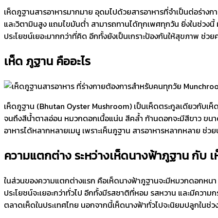
เห็ดภูฐานสารอาหารมากมาย อุดมไปด้วยสารอาหารที่จำเป็นต่อร่างก
และวิตามินสูง แถมไขมันต่ำ สามารถทานได้ทุกเพศทุกวัน ยิ่งในช่วงน
ประโยชน์เยอะมากกว่าที่คิด อีกทั้งยังเป็นเกราะป้องกันให้สุขภาพ ช่ว
เห็ด ภูฐาน คืออะไร
เห็ดภูฐาน (Bhutan Oyster Mushroom) เป็นเห็ดตระกูลเดียวกับเห็ดนาง
จนถึงสีน้ำตาลอ่อน หมวกดอกเนื้อแน่น สีคล้ำ ก้านดอกจะมีสีขาว ขนาด
อาหารได้หลากหลายเมนู เพราะเห็นภูฐาน สารอาหารหลากหลาย ช่วยบำร
ความแตกต่าง ระหว่างเห็ดนางฟ้าภูฐาน กับ เห
ในส่วนของความแตกต่างแรก คือเห็ดนางฟ้าภูฐานจะมีหมวกดอกหนา เนื้
ประโยชน์จะเยอะกว่าทั่วไป อีกทั้งมีรสชาติที่หอม รสหวาน และมีความ
ตลาดเห็ดในประเทศไทย นอกจากนี้เห็ดนางฟ้าทั่วไปจะนิยมปลูกในช่ว