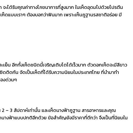
ำ จะได้รับคุณค่าทางโภชนาการที่สูงมาก ในเห็ดอุดมไปด้วยโปรตีน
ักเห็ดแบบเราๆ ต้องบอกว่าฟินมาก เพราะเห็นภูฐานรสชาติอร่อย มี
ย็น อีกทั้งเห็ดชนิดนี้เจริญเติบโตได้เร็วมาก ตัวดอกเห็ดจะมีสีขาว
ชิดติดกัน จัดเป็นเห็ดที่ได้รับความนิยมในประเทศไทย ที่นำมาทำ
ลองด่วนๆ
2 – 3 สัปดาห์เท่านั้น และเห็ดนางฟ้าภูฐาน สารอาหารและคุณ
งฟ้าแบบปกติอีกด้วย ข้อสำคัญยังมีราคาที่ดีกว่า จึงเป็นที่นิยมใน