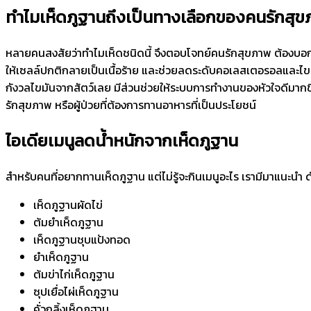
ทำไมเห็ดภูฐานถึงเป็นทางเลือกของคนรักสุ
หลายคนสงสัยว่าทำไมเห็ดชนิดนี้ จึงตอบโจทย์คนรักสุขภาพ ต้องบอกก่อน
ให้เซลล์ปกติกลายเป็นเนื้อร้าย และช่วยลดระดับคอเลสเตอรอลและไขมัน
กังวลไขมันจากสัตว์เลย มีส่วนช่วยให้ระบบการทำงานของหัวใจดีมากขึ้น
รักสุขภาพ หรือผู้ป่วยที่ต้องการทานอาหารที่เป็นประโยชน์
ไอเดียเมนูลดน้ำหนักจากเห็ดภูฐาน
สำหรับคนที่อยากทานเห็ดภูฐาน แต่ไม่รู้จะกินเมนูอะไร เรามีมาแนะนำ ดั
เห็ดภูฐานผัดไข่
ต้มยำเห็ดภูฐาน
เห็ดภูฐานชุบแป้งทอด
ยำเห็ดภูฐาน
ต้มข่าไก่เห็ดภูฐาน
ซุปเยื่อไผ่เห็ดภูฐาน
คั่วกลิ้งเห็ดภูฐาน