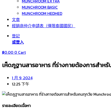
MUNCHROOM EXTRA
MUNCHROOM BASIC
MUNCHROOM HEDHED
文章
經銷商仲介申請表（僅限泰國國民）
登記
或登入
฿
0.00
0
Cart
เห็ดภูฐานสารอาหาร ที่ร่างกายต้องการสำหรั
1 月 9, 2024
12:25 下午
รายละเอียดเนื้อหา