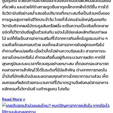
ภูมิคุ้มกัน ช่วยในการสร้างคอลลาเจนซึ่งจำเป็นต่อผิวหนังและเนื้อเยื่อ
เกี่ยวพัน และช่วยให้ร่างกายดูดซึมธาตุเหล็กจากพืชได้ดีขึ้น การได้
รับวิตามินซีอย่างสม่ำเสมอในปริมาณที่เหมาะสมจึงเป็นส่วนหนึ่งของ
การดูแลสุขภาพในชีวิตประจำวัน โดยทั่วไปคนส่วนใหญ่คุ้นเคยกับ
วิตามินซีจากผลไม้ตระกูลส้มหรือฝรั่ง แต่ในความเป็นจริงเห็ดหลาย
ชนิดก็มีวิตามินซีอยู่ในตัวเช่นกัน แม้จะไม่ใช่แหล่งหลักเทียบเท่าผล
ไม้ แต่ก็ถือเป็นสารอาหารเสริมที่ได้จากการกินเห็ดในรูปแบบต่าง ๆ
รวมถึงเห็ดอบกรอบด้วย อบเห็ดแล้วสารอาหารยังอยู่ครบหรือไม่
คำถามที่พบบ่อยคือ เมื่อนำเห็ดไปผ่านความร้อนแล้ว สารอาหารจะ
สลายไปหมดหรือไม่ คำตอบคือขึ้นอยู่กับกระบวนการผลิต หากใช้
อุณหภูมิและระยะเวลาที่ควบคุมอย่างเหมาะสม เห็ดอบกรอบสามารถ
คงสารอาหารสำคัญไว้ได้ในระดับที่มีนัยสำคัญ ต่างจากการทอดใน
น้ำมันที่มักเพิ่มไขมันและลดทอนคุณค่าทางโภชนาการบางส่วน เห็ด
อบกรอบที่ผลิตด้วยกระบวนการที่ได้มาตรฐานจึงยังคงมีสารอาหาร
หลักครบทั้งวิตามินซี เบต้ากลูแคน โปรตีน
Read More »