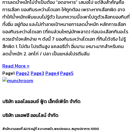
การลดน้ำหนักไม่จำเป็นต้อง “อดอาหาร” เสมอไป แต่สิ่งสำคัญคือ
การเลือก ของกินระหว่างไดเอท ให้ถูกต้อง เพราะหากเลือกผิด อาจ
ทำให้น้ำหนักเพิ่มแบบไม่รู้ตัว ในบทความนี้จะพาไปดูตัวเลือกของกินที่
ทั้งอิ่ม อยู่ท้อง และไม่ทำลายเป้าหมายการลดน้ำหนัก หลักการเลือก
ของกินระหว่างไดเอท (ที่คนส่วนใหญ่มักพลาด) ก่อนจะเลือกกินอะไร
ควรเข้าใจหลักง่าย ๆ ดังนี้ 7 ของกินระหว่างไดเอท ที่กินได้จริง ไม่รู้
สึกผิด 1. ไข่ต้ม โปรตีนสูง แคลอรีต่ำ อิ่มนาน เหมาะมากสำหรับคน
ลดน้ำหนัก 2. อกไก่ / ปลา เป็นแหล่งโปรตีนลีน
Read More »
Page
1
Page
2
Page
3
Page
4
Page
5
บริษัท แอลไลแอนซ์ ฟู้ด เอ็กซ์เพิร์ท จำกัด
บริษัท เอเอฟอี ออนไลน์ จำกัด
สำนักงานเลขที่ 42/6 หมู่ที่ 4 บางกอบัว, พระประแดง, สมุทรปราการ 10130