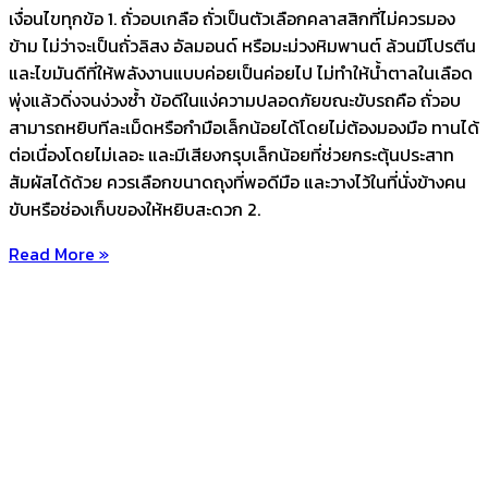
เงื่อนไขทุกข้อ 1. ถั่วอบเกลือ ถั่วเป็นตัวเลือกคลาสสิกที่ไม่ควรมอง
ข้าม ไม่ว่าจะเป็นถั่วลิสง อัลมอนด์ หรือมะม่วงหิมพานต์ ล้วนมีโปรตีน
และไขมันดีที่ให้พลังงานแบบค่อยเป็นค่อยไป ไม่ทำให้น้ำตาลในเลือด
พุ่งแล้วดิ่งจนง่วงซ้ำ ข้อดีในแง่ความปลอดภัยขณะขับรถคือ ถั่วอบ
สามารถหยิบทีละเม็ดหรือกำมือเล็กน้อยได้โดยไม่ต้องมองมือ ทานได้
ต่อเนื่องโดยไม่เลอะ และมีเสียงกรุบเล็กน้อยที่ช่วยกระตุ้นประสาท
สัมผัสได้ด้วย ควรเลือกขนาดถุงที่พอดีมือ และวางไว้ในที่นั่งข้างคน
ขับหรือช่องเก็บของให้หยิบสะดวก 2.
Read More »