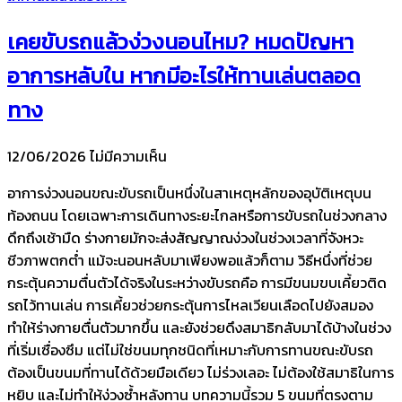
เคยขับรถแล้วง่วงนอนไหม? หมดปัญหา
อาการหลับใน หากมีอะไรให้ทานเล่นตลอด
ทาง
12/06/2026
ไม่มีความเห็น
อาการง่วงนอนขณะขับรถเป็นหนึ่งในสาเหตุหลักของอุบัติเหตุบน
ท้องถนน โดยเฉพาะการเดินทางระยะไกลหรือการขับรถในช่วงกลาง
ดึกถึงเช้ามืด ร่างกายมักจะส่งสัญญาณง่วงในช่วงเวลาที่จังหวะ
ชีวภาพตกต่ำ แม้จะนอนหลับมาเพียงพอแล้วก็ตาม วิธีหนึ่งที่ช่วย
กระตุ้นความตื่นตัวได้จริงในระหว่างขับรถคือ การมีขนมขบเคี้ยวติด
รถไว้ทานเล่น การเคี้ยวช่วยกระตุ้นการไหลเวียนเลือดไปยังสมอง
ทำให้ร่างกายตื่นตัวมากขึ้น และยังช่วยดึงสมาธิกลับมาได้บ้างในช่วง
ที่เริ่มเซื่องซึม แต่ไม่ใช่ขนมทุกชนิดที่เหมาะกับการทานขณะขับรถ
ต้องเป็นขนมที่ทานได้ด้วยมือเดียว ไม่ร่วงเลอะ ไม่ต้องใช้สมาธิในการ
หยิบ และไม่ทำให้ง่วงซ้ำหลังทาน บทความนี้รวม 5 ขนมที่ตรงตาม