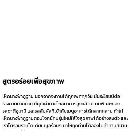
สูตรอร่อยเพื่อสุขภาพ
เห็ดนางฟ้าภูฐาน นอกจากจะทานได้ทุกเพศทุกวัย มีประโยชน์ต่อ
ร่างกายมากมาย มีคุณค่าทางโภชนาการสูงแล้ว ความพิเศษของ
รสชาติอูมามิ และรสสัมผัสที่เข้ากับเมนูอาหารได้หลากหลาย ทำให้
เห็ดนางฟ้าภูฐานตอบโจทย์คนรุ่นใหม่ใส่ใจสุขภาพได้อย่างลงตัว และ
เราได้รวบรวมไดเดียเมนูอร่อยๆ มาให้ทุกท่านได้ลองไปทำทานที่บ้าน