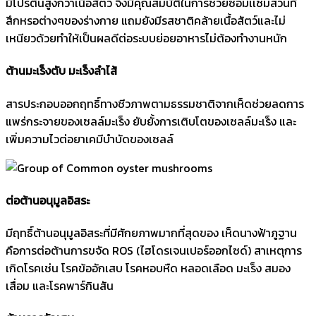
มีโปรตีนสูงกว่าเนื้อสัตว์ จึงมีคุณสมบัติในการช่วยซ่อมเเซมส่วนที่
สึกหรอต่างๆของร่างกาย แถมยังมีรสชาติคล้ายเนื้อสัตว์และไม่
เหนียวด้วยทำให้เป็นผลดีต่อระบบย่อยอาหารไม่ต้องทำงานหนัก
ต้านมะเร็งตับ มะเร็งลำไส้
สารประกอบออกฤทธิ์ทางชีวภาพตามธรรมชาติจากเห็ดช่วยลดการ
แพร่กระจายของเซลล์มะเร็ง ยับยั้งการเติบโตของเซลล์มะเร็ง และ
เพิ่มความไวต่อยาเคมีบำบัดของเซลล์
ต่อต้านอนุมูลอิสระ
มีฤทธิ์ต้านอนุมูลอิสระที่มีศักยภาพมากที่สุดของ เห็ดนางฟ้าภูฐาน
คือการต่อต้านการขจัด ROS (ไฮโดรเจนเปอร์ออกไซด์) สาเหตุการ
เกิดโรคเช่น โรคข้ออักเสบ โรคหอบหืด หลอดเลือด มะเร็ง สมอง
เสื่อม และโรคพาร์กินสัน