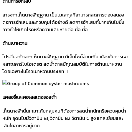
ต้านการอักเสบ
สารจากเห็ดนางฟ้าภูฐาน เป็นโมเลกุลที่สามารถลดการตอบสนอง
ต่อการอักเสบและควบคุมได้อย่างดี ลดการอักเสบที่มากเกินไปซึ่ง
อาจทำให้เกิดโรคหรือความเสียหายต่อเนื้อเยื่อ
ต้านเบาหวาน
โปรตีนสกัดจากเห็ดนางฟ้าภูฐาน มีเอ็นไซม์ส่วนเกี่ยวข้องกับการเผา
ผลาญคาร์โบไฮเดรต ลดน้ำตาลมีคุณสมบัติในการต้านเบาหวาน
โดยเฉพาะในโรคเบาหวานประเภท II
แคลอรี่และคอเลสเตอรอลต่ำ
เห็ดนางฟ้านั้นเหมาะกับกลุ่มคนที่ต้องการลดน้ำหนักหรือควบคุมน้ำ
หนัก อุดมไปมีวิตามิน B1, วิตามิน B2 วิตามิน C สูง แคลเซียมและ
เส้นใยอาหารอยู่มาก