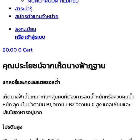
MUNCHROOM HEDHED
สาระน่ารู้
สมัครตัวแทนจำหน่าย
ลงทะเบียน
หรือ เข้าสู่ระบบ
฿
0.00
0
Cart
คุณประโยชน์จากเห็ดนางฟ้าภูฐาน
แคลอรี่และคอเลสเตอรอลต่ำ
เห็ดนางฟ้านั้นเหมาะกับกลุ่มคนที่ต้องการลดน้ำหนักหรือควบคุมน้ำ
หนัก อุดมไปมีวิตามิน B1, วิตามิน B2 วิตามิน C สูง แคลเซียมและ
เส้นใยอาหารอยู่มาก
โปรตีนสูง