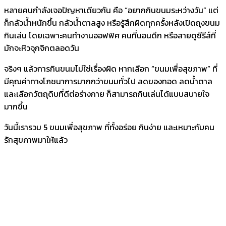
หลายคนกำลังเจอปัญหาเดียวกัน คือ “อยากกินขนมระหว่างวัน” แต่
ก็กลัวน้ำหนักขึ้น กลัวน้ำตาลสูง หรือรู้สึกผิดทุกครั้งหลังเปิดถุงขนม
กินเล่น โดยเฉพาะคนทำงานออฟฟิศ คนที่นอนดึก หรือสายดูซีรีส์ที่
มักจะหิวจุกจิกตลอดวัน
จริงๆ แล้วการกินขนมไม่ใช่เรื่องผิด หากเลือก “ขนมเพื่อสุขภาพ” ที่
มีคุณค่าทางโภชนาการมากกว่าขนมทั่วไป ลดของทอด ลดน้ำตาล
และเลือกวัตถุดิบที่ดีต่อร่างกาย ก็สามารถกินเล่นได้แบบสบายใจ
มากขึ้น
วันนี้เรารวม 5 ขนมเพื่อสุขภาพ ที่ทั้งอร่อย กินง่าย และเหมาะกับคน
รักสุขภาพมาให้แล้ว