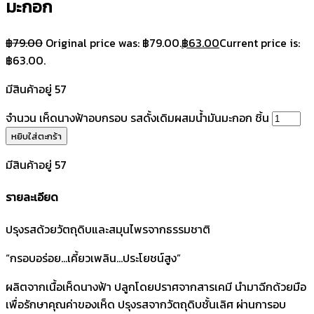
มะกอก
฿
79.00
Original price was: ฿79.00.
฿
63.00
Current price is:
฿63.00.
มีสินค้าอยู่ 57
จำนวน เห็ดนางฟ้าอบกรอบ รสดั้งเดิมผสมน้ำมันมะกอก ชิ้น
หยิบใส่ตะกร้า
มีสินค้าอยู่ 57
รายละเอียด
ปรุงรสด้วยวัตถุดิบและสมุนไพรจากธรรมชาติ
“กรอบอร่อย…เคี้ยวเพลิน…ประโยชน์สูง”
ผลิตจากเนื้อเห็ดนางฟ้า ปลูกโดยปราศจากสารเคมี นำมาฉีกด้วยมือ
เพื่อรักษาคุณค่าของเห็ด ปรุงรสจากวัตถุดิบชั้นเลิศ ผ่านการอบ