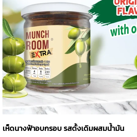
เห็ดนางฟ้าอบกรอบ รสดั้งเดิมผสมน้ำมัน