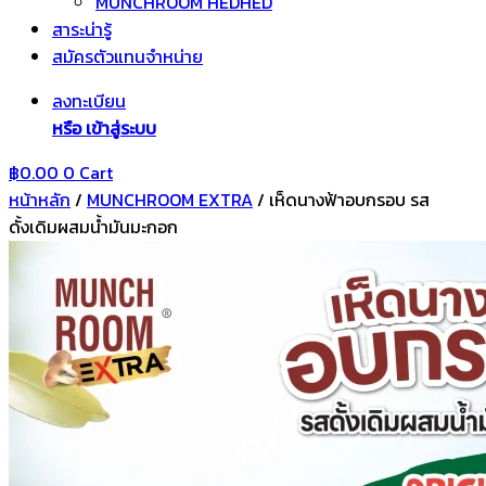
MUNCHROOM HEDHED
สาระน่ารู้
สมัครตัวแทนจำหน่าย
ลงทะเบียน
หรือ เข้าสู่ระบบ
฿
0.00
0
Cart
หน้าหลัก
/
MUNCHROOM EXTRA
/ เห็ดนางฟ้าอบกรอบ รส
ดั้งเดิมผสมน้ำมันมะกอก