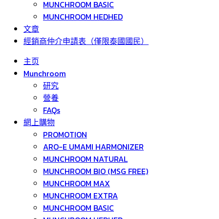
MUNCHROOM BASIC
MUNCHROOM HEDHED
文章
經銷商仲介申請表（僅限泰國國民）
主页
Munchroom
研究
營養
FAQs
網上購物
PROMOTION
ARO-E UMAMI HARMONIZER
MUNCHROOM NATURAL
MUNCHROOM BIO (MSG FREE)
MUNCHROOM MAX
MUNCHROOM EXTRA
MUNCHROOM BASIC