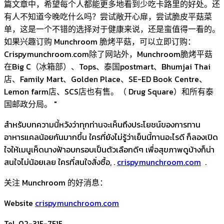
篇文章中，希望每个人都能更多地看到少吃卡路里的好处。还
有人不知道今晚吃什么吗？尝试敞开心扉，尝试脆皮平菇菜
单，这是一个不错的选择对于健康来说，还是蛮值得一看的。
如果兴趣订购 Munchroom 脆烤平菇，可以立即订购：
Crispymunchroom.com除了网站外，Munchroom脆烤平菇
在Big C（冰箱部）、Tops、泰国postmart、Bhumjai Thai
店、Family Mart、Golden Place、SE-ED Book Centre、
Lemon farm店、SCS店也有售。（ Drug Square）和所有泰
国邮政分局。 "
สำหรับบทความนี้หวังว่าทุกท่านจะเห็นถึงประโยชน์ของการทาน
อาหารแคลน้อยกันมากขึ้น ใครที่ยังไม่รู้ว่าเย็นนี้ทานอะไรดี ก็ลองเปิด
ใจให้เมนูเห็ดนางฟ้าอบกรอบเป็นตัวเลือกดีๆ เพื่อสุขภาพดูบ้างก็น่า
สนใจไม่น้อยเลย ใครที่สนใจสั่งซื้อ
.
.
crispymunchroom.com
.
关注 Munchroom 的好消息：
Website
crispymunchroom.com
Tel. 02-315-7515