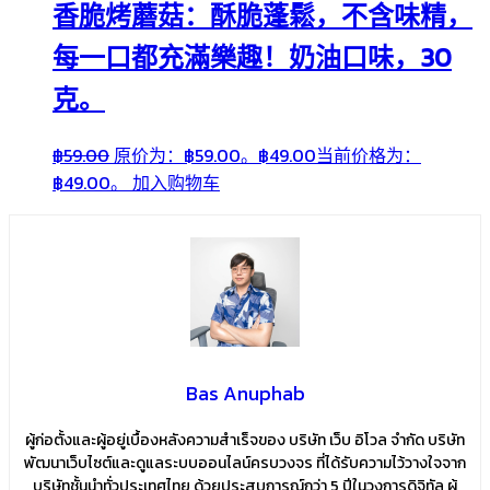
香脆烤蘑菇：酥脆蓬鬆，不含味精，
每一口都充滿樂趣！奶油口味，30
克。
฿
59.00
原价为：฿59.00。
฿
49.00
当前价格为：
฿49.00。
加入购物车
Bas Anuphab
ผู้ก่อตั้งและผู้อยู่เบื้องหลังความสำเร็จของ บริษัท เว็บ อิโวล จำกัด บริษัท
พัฒนาเว็บไซต์และดูแลระบบออนไลน์ครบวงจร ที่ได้รับความไว้วางใจจาก
บริษัทชั้นนำทั่วประเทศไทย ด้วยประสบการณ์กว่า 5 ปีในวงการดิจิทัล ผู้