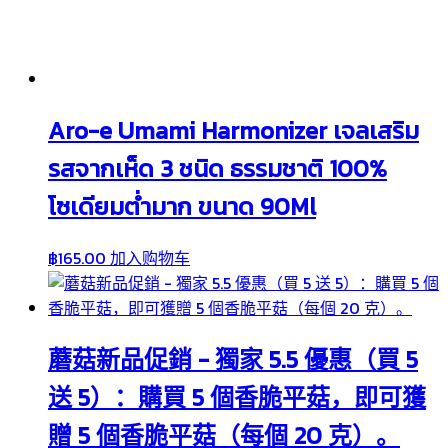
Aro-e Umami Harmonizer เจลเสริม
รสจากเห็ด 3 ชนิด ธรรมชาติ 100%
โซเดียมต่ำมาก ขนาด 90Ml
฿
165.00
加入购物车
蘑菇新品促銷 - 獨家 5.5 優惠（買 5
送 5）：購買 5 個香脆平菇，即可獲
贈 5 個香脆平菇（每個 20 克）。