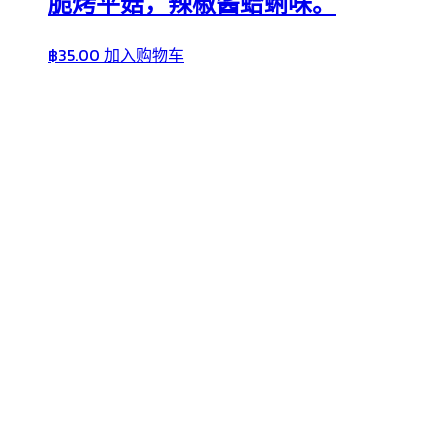
脆烤平菇，辣椒酱蛤蜊味。
฿
35.00
加入购物车