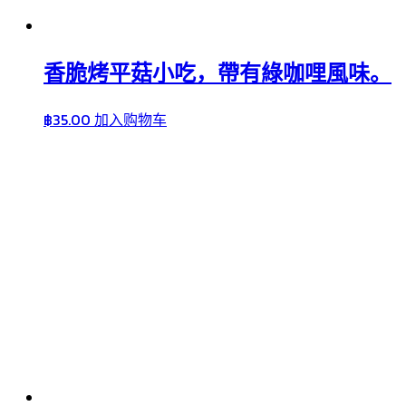
香脆烤平菇小吃，帶有綠咖哩風味。
฿
35.00
加入购物车