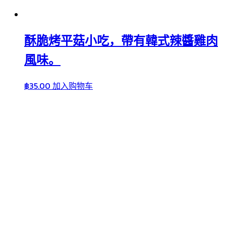
酥脆烤平菇小吃，帶有韓式辣醬雞肉
風味。
฿
35.00
加入购物车