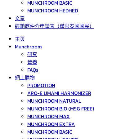
MUNCHROOM BASIC
MUNCHROOM HEDHED
文章
經銷商仲介申請表（僅限泰國國民）
主页
Munchroom
研究
營養
FAQs
網上購物
PROMOTION
ARO-E UMAMI HARMONIZER
MUNCHROOM NATURAL
MUNCHROOM BIO (MSG FREE)
MUNCHROOM MAX
MUNCHROOM EXTRA
MUNCHROOM BASIC