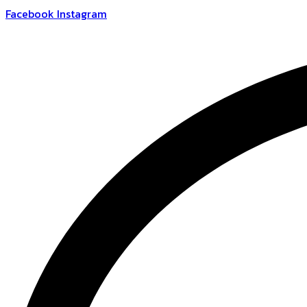
跳
Facebook
Instagram
到
内
容