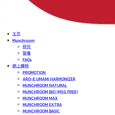
主页
Munchroom
研究
營養
FAQs
網上購物
PROMOTION
ARO-E UMAMI HARMONIZER
MUNCHROOM NATURAL
MUNCHROOM BIO (MSG FREE)
MUNCHROOM MAX
MUNCHROOM EXTRA
MUNCHROOM BASIC